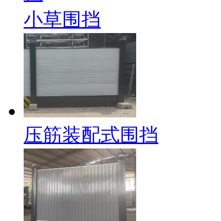
小草围挡
压筋装配式围挡